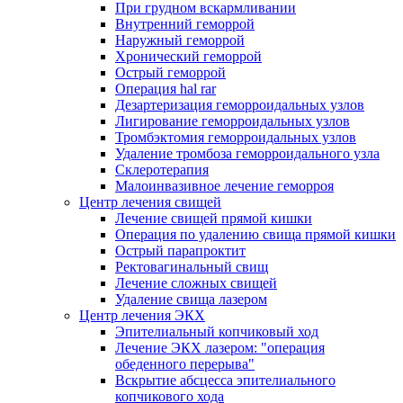
При грудном вскармливании
Внутренний геморрой
Наружный геморрой
Хронический геморрой
Острый геморрой
Операция hal rar
Дезартеризация геморроидальных узлов
Лигирование геморроидальных узлов
Тромбэктомия геморроидальных узлов
Удаление тромбоза геморроидального узла
Склеротерапия
Малоинвазивное лечение геморроя
Центр лечения свищей
Лечение свищей прямой кишки
Операция по удалению свища прямой кишки
Острый парапроктит
Ректовагинальный свищ
Лечение сложных свищей
Удаление свища лазером
Центр лечения ЭКХ
Эпителиальный копчиковый ход
Лечение ЭКХ лазером: "операция
обеденного перерыва"
Вскрытие абсцесса эпителиального
копчикового хода