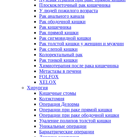
Плоскоклеточный рак кишечника
У людей пожилого возраста
Рак анального канала
Рак ободочной кишки
Рак кишечника
Рак прямой кишки
Рак сигмовидной кишки
Рак толстой кишки у женщин и мужчин
Рак слепой кишки
Колоректальный рак
Рак тонкой кишки
Химиотерапия после рака кишечника
Метастазы в печени
FOLFOX
XELOX
Хирургия
Кишечные стомы
Колэктомия
Операция Делорма
Операции при раке прямой кишки
Операции при раке ободочной кишки
Удаление полипов толстой кишки
Уникальные операции
Бариатрические операции