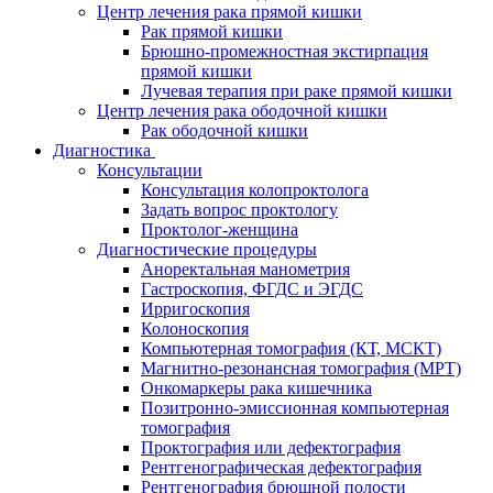
Центр лечения рака прямой кишки
Рак прямой кишки
Брюшно-промежностная экстирпация
прямой кишки
Лучевая терапия при раке прямой кишки
Центр лечения рака ободочной кишки
Рак ободочной кишки
Диагностика
Консультации
Консультация колопроктолога
Задать вопрос проктологу
Проктолог-женщина
Диагностические процедуры
Аноректальная манометрия
Гастроскопия, ФГДС и ЭГДС
Ирригоскопия
Колоноскопия
Компьютерная томография (КТ, МСКТ)
Магнитно-резонансная томография (МРТ)
Онкомаркеры рака кишечника
Позитронно-эмиссионная компьютерная
томография
Проктография или дефектография
Рентгенографическая дефектография
Рентгенография брюшной полости