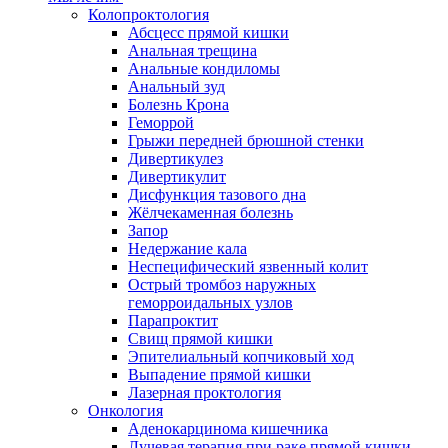
Колопроктология
Абсцесс прямой кишки
Анальная трещина
Анальные кондиломы
Анальный зуд
Болезнь Крона
Геморрой
Грыжи передней брюшной стенки
Дивертикулез
Дивертикулит
Дисфункция тазового дна
Жёлчекаменная болезнь
Запор
Недержание кала
Неспецифический язвенный колит
Острый тромбоз наружных
геморроидальных узлов
Парапроктит
Свищ прямой кишки
Эпителиальный копчиковый ход
Выпадение прямой кишки
Лазерная проктология
Онкология
Аденокарцинома кишечника
Лучевая терапия при раке прямой кишки