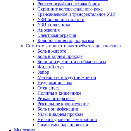
Рентгенография пассажа бария
Скрининг колоректального рака
Трансанальное и трансректальное УЗИ
УЗИ брюшной полости
УЗИ кишечника
Аноскопия
Электромиография
Колоноскопия под наркозом
Симптомы при которых требуется диагностика
Боль в животе
Боль в заднем проходе
Боли внизу живота и области таза
Жидкий стул
Запор
Метеоризм и вздутие живота
Недержание кала
Отек ануса
Полипы в кишечнике
Резкая потеря веса
Ректальное кровотечение
Боль при дефекации
Узлы в заднем проходе
Низкий уровень гемоглобина
Симптомы парапроктита
Мы лечим