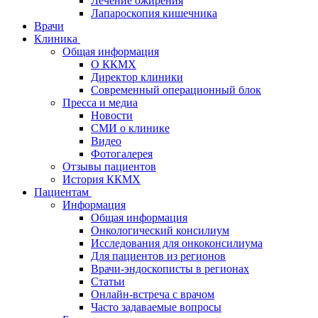
Лечение ожирения
Лапароскопия кишечника
Врачи
Клиника
Общая информация
О ККМХ
Директор клиники
Современный операционный блок
Пресса и медиа
Новости
СМИ о клинике
Видео
Фотогалерея
Отзывы пациентов
История ККМХ
Пациентам
Информация
Общая информация
Онкологический консилиум
Исследования для онкоконсилиума
Для пациентов из регионов
Врачи-эндоскописты в регионах
Статьи
Онлайн-встреча с врачом
Часто задаваемые вопросы