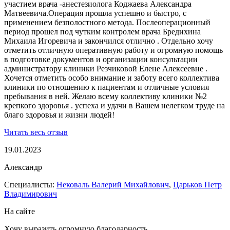
участием врача -анестезиолога Коджаева Александра
Матвеевича.Операция прошла успешно и быстро, с
применением безполостного метода. Послеоперационный
период прошел под чутким контролем врача Бредихина
Михаила Игоревича и закончился отлично . Отдельно хочу
отметить отличную оперативную работу и огромную помощь
в подготовке документов и организации консультации
администратору клиники Резчиковой Елене Алексеевне .
Хочется отметить особо внимание и заботу всего коллектива
клиники по отношению к пациентам и отличные условия
пребывания в ней. Желаю всему коллективу клиники №2
крепкого здоровья . успеха и удачи в Вашем нелегком труде на
благо здоровья и жизни людей!
Читать весь отзыв
19.01.2023
Александр
Специалисты:
Нековаль Валерий Михайлович
,
Царьков Петр
Владимирович
На сайте
Хочу выразить огромную благодарность