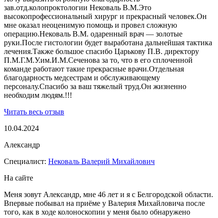
зав.отд.колопроктологии Нековаль В.М.Это
высокопрофессиональный хирург и прекрасный человек.Он
мне оказал неоценимую помощь и провел сложную
операцию.Нековаль В.М. одаренный врач — золотые
руки.После гистологии будет выработана дальнейшая тактика
лечения.Также большое спасибо Царькову П.В. директору
П.М.Г.М.У.им.И.М.Сеченова за то, что в его сплоченной
команде работают такие прекрасные врачи.Отдельная
благодарность медсестрам и обслуживающему
персоналу.Спасибо за ваш тяжелый труд.Он жизненно
необходим людям.!!!
Читать весь отзыв
10.04.2024
Александр
Специалист:
Нековаль Валерий Михайлович
На сайте
Меня зовут Александр, мне 46 лет и я с Белгородской области.
Впервые побывал на приёме у Валерия Михайловича после
того, как в ходе колоноскопии у меня было обнаружено