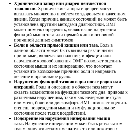
Хронический запор или диарея неизвестной
этиологии.
Хронические запоры и диареи могут
вызывать множество проблем со здоровьем и качеством
жизни. Когда причина данных состояний не может быть
установлена другими методами диагностики, ЭМГ
может помочь определить, являются ли нарушения
функций мышц таза или прямой кишки основной
причиной данных симптомов.
Боли в области прямой кишки или таза.
Боль в
данной области может быть вызвана различными
причинами, включая воспаление, инфекции или
нарушение кровообращения. ЭМГ позволяет оценить
состояние мышц и их иннервацию, что помогает
установить возможные причины боли и направить
лечение в правильное русло.
Нарушения функций тазового дна после родов или
операций.
Роды и операции в области таза могут
оказать воздействие на функции тазового дна, приводя к
различным нарушениям, таким как недержание стула
или мочи, боли или дискомфорт. ЭМГ помогает оценить
степень повреждения мышц и их функциональное
состояние после таких воздействий.
Подозрение на нарушения иннервации мышц
таза.
Нарушение иннервации может быть результатом
травм, хирургических вмешательств или некоторых