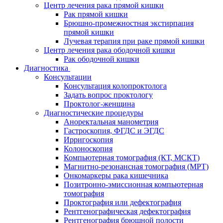
Центр лечения рака прямой кишки
Рак прямой кишки
Брюшно-промежностная экстирпация
прямой кишки
Лучевая терапия при раке прямой кишки
Центр лечения рака ободочной кишки
Рак ободочной кишки
Диагностика
Консультации
Консультация колопроктолога
Задать вопрос проктологу
Проктолог-женщина
Диагностические процедуры
Аноректальная манометрия
Гастроскопия, ФГДС и ЭГДС
Ирригоскопия
Колоноскопия
Компьютерная томография (КТ, МСКТ)
Магнитно-резонансная томография (МРТ)
Онкомаркеры рака кишечника
Позитронно-эмиссионная компьютерная
томография
Проктография или дефектография
Рентгенографическая дефектография
Рентгенография брюшной полости