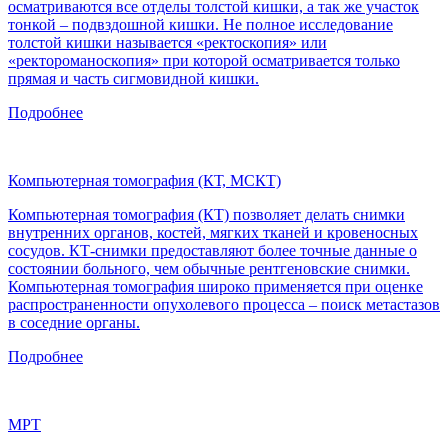
осматриваются все отделы толстой кишки, а так же участок
тонкой – подвздошной кишки. Не полное исследование
толстой кишки называется «ректоскопия» или
«ректороманоскопия» при которой осматривается только
прямая и часть сигмовидной кишки.
Подробнее
Компьютерная томография (КТ, МСКТ)
Компьютерная томография (КТ) позволяет делать снимки
внутренних органов, костей, мягких тканей и кровеносных
сосудов. КТ-снимки предоставляют более точные данные о
состоянии больного, чем обычные рентгеновские снимки.
Компьютерная томография широко применяется при оценке
распространенности опухолевого процесса – поиск метастазов
в соседние органы.
Подробнее
МРТ