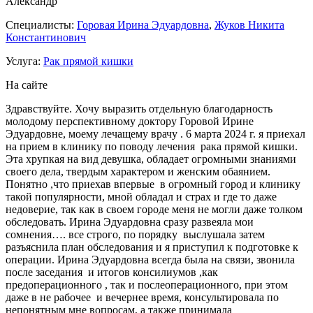
Александр
Специалисты:
Горовая Ирина Эдуардовна
,
Жуков Никита
Константинович
Услуга:
Рак прямой кишки
На сайте
Здравствуйте. Хочу выразить отдельную благодарность
молодому перспективному доктору Горовой Ирине
Эдуардовне, моему лечащему врачу . 6 марта 2024 г. я приехал
на прием в клинику по поводу лечения рака прямой кишки.
Эта хрупкая на вид девушка, обладает огромными знаниями
своего дела, твердым характером и женским обаянием.
Понятно ,что приехав впервые в огромный город и клинику
такой популярности, мной обладал и страх и где то даже
недоверие, так как в своем городе меня не могли даже толком
обследовать. Ирина Эдуардовна сразу развеяла мои
сомнения…. все строго, по порядку выслушала затем
разъяснила план обследования и я приступил к подготовке к
операции. Ирина Эдуардовна всегда была на связи, звонила
после заседания и итогов консилиумов ,как
предоперационного , так и послеоперационного, при этом
даже в не рабочее и вечернее время, консультировала по
непонятным мне вопросам, а также принимала