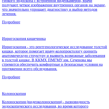
гибкого эндоскопа с встроенной видеокамерой, врачи
получают четкое изображение внутренних органов на экране,
что значительно упрощает диагностику и выбор методов
лечения.
Подробнее
Ирригоскопия кишечника
Ирригоскопия - это рентгенологическое исследование толстой
кишки, которое помогает врачу-колопроктологу оценить
анатомическую структуру и выявить возможные заболевания
в толстой кишке. В ККМХ ПМГМУ им. Сеченова мы
стремится обеспечить комфортные и безопасные условия на
протяжении всего обследования.
Подробнее
Колоноскопия
Колоноскопия (видеоколоноскопия) - разновидность
эндоскопического исследования, во время которого