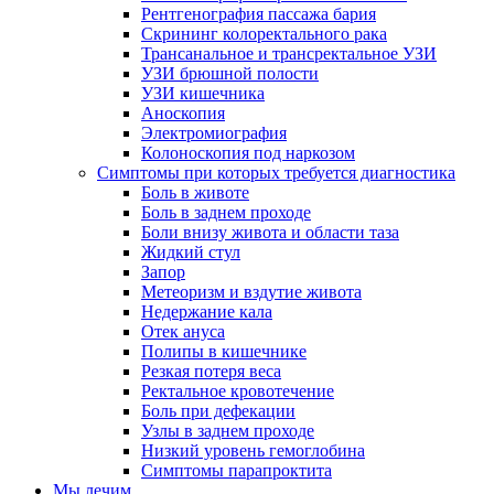
Рентгенография пассажа бария
Скрининг колоректального рака
Трансанальное и трансректальное УЗИ
УЗИ брюшной полости
УЗИ кишечника
Аноскопия
Электромиография
Колоноскопия под наркозом
Симптомы при которых требуется диагностика
Боль в животе
Боль в заднем проходе
Боли внизу живота и области таза
Жидкий стул
Запор
Метеоризм и вздутие живота
Недержание кала
Отек ануса
Полипы в кишечнике
Резкая потеря веса
Ректальное кровотечение
Боль при дефекации
Узлы в заднем проходе
Низкий уровень гемоглобина
Симптомы парапроктита
Мы лечим