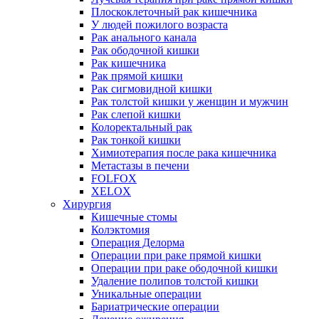
Плоскоклеточный рак кишечника
У людей пожилого возраста
Рак анального канала
Рак ободочной кишки
Рак кишечника
Рак прямой кишки
Рак сигмовидной кишки
Рак толстой кишки у женщин и мужчин
Рак слепой кишки
Колоректальный рак
Рак тонкой кишки
Химиотерапия после рака кишечника
Метастазы в печени
FOLFOX
XELOX
Хирургия
Кишечные стомы
Колэктомия
Операция Делорма
Операции при раке прямой кишки
Операции при раке ободочной кишки
Удаление полипов толстой кишки
Уникальные операции
Бариатрические операции