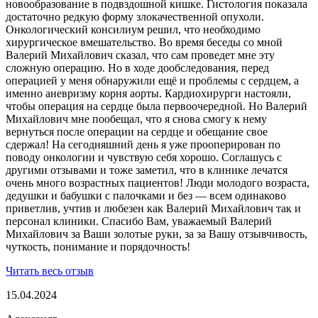
новообразование в подвздошной кишке. Гистология показала
достаточно редкую форму злокачественной опухоли.
Онкологический консилиум решил, что необходимо
хирургическое вмешательство. Во время беседы со мной
Валерий Михайлович сказал, что сам проведет мне эту
сложную операцию. Но в ходе дообследования, перед
операцией у меня обнаружили ещё и проблемы с сердцем, а
именно аневризму корня аорты. Кардиохирурги настояли,
чтобы операция на сердце была первоочередной. Но Валерий
Михайлович мне пообещал, что я снова смогу к нему
вернуться после операции на сердце и обещание свое
сдержал! На сегодняшний день я уже прооперирован по
поводу онкологии и чувствую себя хорошо. Соглашусь с
другими отзывами и тоже заметил, что в клинике лечатся
очень много возрастных пациентов! Люди молодого возраста,
дедушки и бабушки с палочками и без — всем одинаково
приветлив, учтив и любезен как Валерий Михайлович так и
персонал клиники. Спасибо Вам, уважаемый Валерий
Михайлович за Ваши золотые руки, за за Вашу отзывчивость,
чуткость, понимание и порядочность!
Читать весь отзыв
15.04.2024