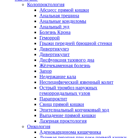
Колопроктология
Абсцесс прямой кишки
Анальная трещина
Анальные кондиломы
Анальный зуд
Болезнь Крона
Геморрой
Грыжи передней брюшной стенки
Дивертикулез
Дивертикулит
Дисфункция тазового дна
Жёлчекаменная болезнь
Запор
Недержание кала
Неспецифический язвенный колит
Острый тромбоз наружных
геморроидальных узлов
Парапроктит
Свищ прямой кишки
Эпителиальный копчиковый ход
Выпадение прямой кишки
Лазерная проктология
Онкология
Аденокарцинома кишечника
Лучевая терапия при раке прямой кишки