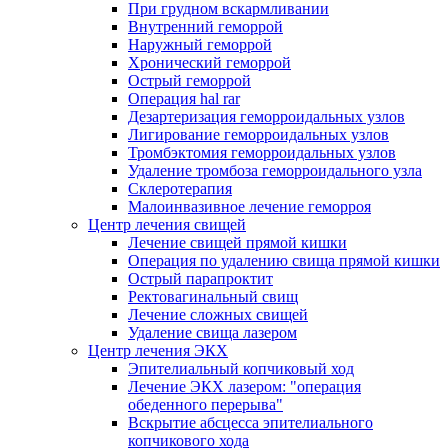
При грудном вскармливании
Внутренний геморрой
Наружный геморрой
Хронический геморрой
Острый геморрой
Операция hal rar
Дезартеризация геморроидальных узлов
Лигирование геморроидальных узлов
Тромбэктомия геморроидальных узлов
Удаление тромбоза геморроидального узла
Склеротерапия
Малоинвазивное лечение геморроя
Центр лечения свищей
Лечение свищей прямой кишки
Операция по удалению свища прямой кишки
Острый парапроктит
Ректовагинальный свищ
Лечение сложных свищей
Удаление свища лазером
Центр лечения ЭКХ
Эпителиальный копчиковый ход
Лечение ЭКХ лазером: "операция
обеденного перерыва"
Вскрытие абсцесса эпителиального
копчикового хода