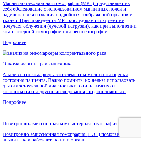
Магнитно-резонансная томография (МРТ) представляет из
себя обследование с использованием магнитных полей и
радиоволн для создания подробных изображений органов и
тканей. При проведении МРТ обследования пациент не
получает облучения (лучевой нагрузки), как при выполнении
компьютерной томографии или рентгенографии.
Подробнее
Онкомаркеры на рак кишечника
Анализ на онкомаркеры это элемент комплексной оценки
состояния пациента. Важно помнить: их нельзя использовать
для самостоятельной диагностики, они не заменяют
колоноскопию и другие исследования, но дополняют их.
Подробнее
Позитронно-эмиссионная компьютерная томография
Позитронно-эмиссионная томография (ПЭТ) помогает
выявить, как работают ткани и органы