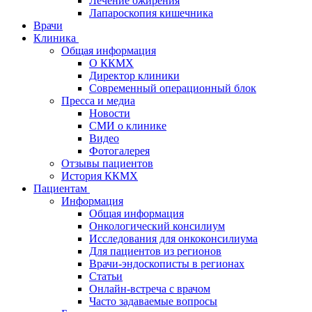
Лечение ожирения
Лапароскопия кишечника
Врачи
Клиника
Общая информация
О ККМХ
Директор клиники
Современный операционный блок
Пресса и медиа
Новости
СМИ о клинике
Видео
Фотогалерея
Отзывы пациентов
История ККМХ
Пациентам
Информация
Общая информация
Онкологический консилиум
Исследования для онкоконсилиума
Для пациентов из регионов
Врачи-эндоскописты в регионах
Статьи
Онлайн-встреча с врачом
Часто задаваемые вопросы