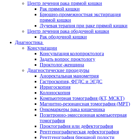
Центр лечения рака прямой кишки
Рак прямой кишки
Брюшно-промежностная экстирпация
прямой кишки
Лучевая терапия при раке прямой кишки
Центр лечения рака ободочной кишки
Рак ободочной кишки
Диагностика
Консультации
Консультация колопроктолога
Задать вопрос проктологу
Проктолог-женщина
Диагностические процедуры
Аноректальная манометрия
Гастроскопия, ФГДС и ЭГДС
Ирригоскопия
Колоноскопия
Компьютерная томография (КТ, МСКТ)
Магнитно-резонансная томография (МРТ)
Онкомаркеры рака кишечника
Позитронно-эмиссионная компьютерная
томография
Проктография или дефектография
Рентгенографическая дефектография
Рентгенография брюшной полости