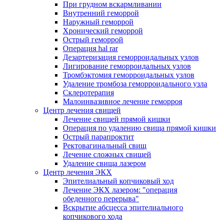
При грудном вскармливании
Внутренний геморрой
Наружный геморрой
Хронический геморрой
Острый геморрой
Операция hal rar
Дезартеризация геморроидальных узлов
Лигирование геморроидальных узлов
Тромбэктомия геморроидальных узлов
Удаление тромбоза геморроидального узла
Склеротерапия
Малоинвазивное лечение геморроя
Центр лечения свищей
Лечение свищей прямой кишки
Операция по удалению свища прямой кишки
Острый парапроктит
Ректовагинальный свищ
Лечение сложных свищей
Удаление свища лазером
Центр лечения ЭКХ
Эпителиальный копчиковый ход
Лечение ЭКХ лазером: "операция
обеденного перерыва"
Вскрытие абсцесса эпителиального
копчикового хода