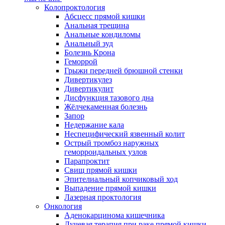
Колопроктология
Абсцесс прямой кишки
Анальная трещина
Анальные кондиломы
Анальный зуд
Болезнь Крона
Геморрой
Грыжи передней брюшной стенки
Дивертикулез
Дивертикулит
Дисфункция тазового дна
Жёлчекаменная болезнь
Запор
Недержание кала
Неспецифический язвенный колит
Острый тромбоз наружных
геморроидальных узлов
Парапроктит
Свищ прямой кишки
Эпителиальный копчиковый ход
Выпадение прямой кишки
Лазерная проктология
Онкология
Аденокарцинома кишечника
Лучевая терапия при раке прямой кишки