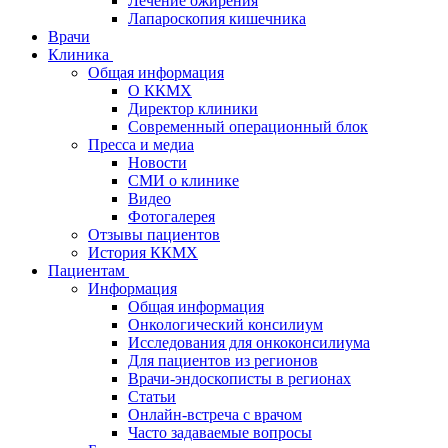
Лечение ожирения
Лапароскопия кишечника
Врачи
Клиника
Общая информация
О ККМХ
Директор клиники
Современный операционный блок
Пресса и медиа
Новости
СМИ о клинике
Видео
Фотогалерея
Отзывы пациентов
История ККМХ
Пациентам
Информация
Общая информация
Онкологический консилиум
Исследования для онкоконсилиума
Для пациентов из регионов
Врачи-эндоскописты в регионах
Статьи
Онлайн-встреча с врачом
Часто задаваемые вопросы