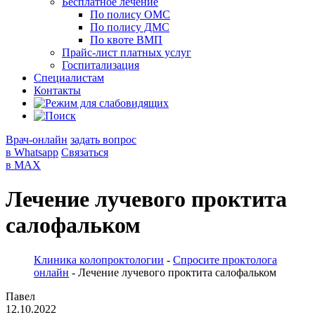
Бесплатное лечение
По полису ОМС
По полису ДМС
По квоте ВМП
Прайс-лист платных услуг
Госпитализация
Специалистам
Контакты
Врач-онлайн
задать вопрос
в Whatsapp
Связаться
в MAX
Лечение лучевого проктита
салофальком
Клиника колопроктологии
-
Спросите проктолога
онлайн
-
Лечение лучевого проктита салофальком
Павел
12.10.2022