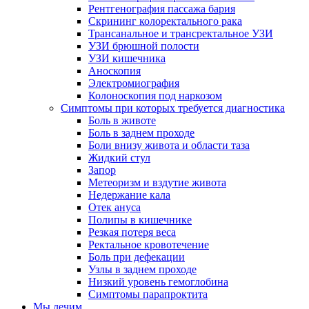
Рентгенография пассажа бария
Скрининг колоректального рака
Трансанальное и трансректальное УЗИ
УЗИ брюшной полости
УЗИ кишечника
Аноскопия
Электромиография
Колоноскопия под наркозом
Симптомы при которых требуется диагностика
Боль в животе
Боль в заднем проходе
Боли внизу живота и области таза
Жидкий стул
Запор
Метеоризм и вздутие живота
Недержание кала
Отек ануса
Полипы в кишечнике
Резкая потеря веса
Ректальное кровотечение
Боль при дефекации
Узлы в заднем проходе
Низкий уровень гемоглобина
Симптомы парапроктита
Мы лечим