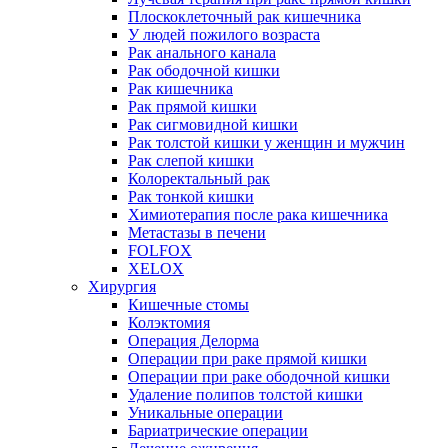
Плоскоклеточный рак кишечника
У людей пожилого возраста
Рак анального канала
Рак ободочной кишки
Рак кишечника
Рак прямой кишки
Рак сигмовидной кишки
Рак толстой кишки у женщин и мужчин
Рак слепой кишки
Колоректальный рак
Рак тонкой кишки
Химиотерапия после рака кишечника
Метастазы в печени
FOLFOX
XELOX
Хирургия
Кишечные стомы
Колэктомия
Операция Делорма
Операции при раке прямой кишки
Операции при раке ободочной кишки
Удаление полипов толстой кишки
Уникальные операции
Бариатрические операции