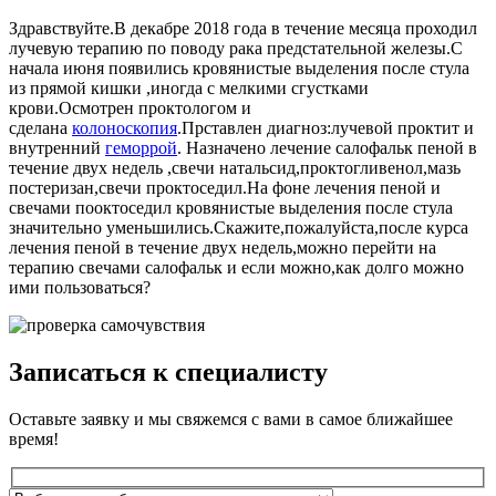
Здравствуйте.В декабре 2018 года в течение месяца проходил
лучевую терапию по поводу рака предстательной железы.С
начала июня появились кровянистые выделения после стула
из прямой кишки ,иногда с мелкими сгустками
крови.Осмотрен проктологом и
сделана
колоноскопия
.Прставлен диагноз:лучевой проктит и
внутренний
геморрой
. Назначено лечение салофальк пеной в
течение двух недель ,свечи натальсид,проктогливенол,мазь
постеризан,свечи проктоседил.На фоне лечения пеной и
свечами пооктоседил кровянистые выделения после стула
значительно уменьшились.Скажите,пожалуйста,после курса
лечения пеной в течение двух недель,можно перейти на
терапию свечами салофальк и если можно,как долго можно
ими пользоваться?
Записаться к специалисту
Оставьте заявку и мы свяжемся с вами в самое ближайшее
время!