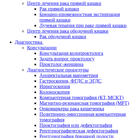
Центр лечения рака прямой кишки
Рак прямой кишки
Брюшно-промежностная экстирпация
прямой кишки
Лучевая терапия при раке прямой кишки
Центр лечения рака ободочной кишки
Рак ободочной кишки
Диагностика
Консультации
Консультация колопроктолога
Задать вопрос проктологу
Проктолог-женщина
Диагностические процедуры
Аноректальная манометрия
Гастроскопия, ФГДС и ЭГДС
Ирригоскопия
Колоноскопия
Компьютерная томография (КТ, МСКТ)
Магнитно-резонансная томография (МРТ)
Онкомаркеры рака кишечника
Позитронно-эмиссионная компьютерная
томография
Проктография или дефектография
Рентгенографическая дефектография
Рентгенография брюшной полости