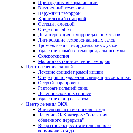
При грудном вскармливании
Внутренний геморрой
Наружный геморрой
Хронический геморрой
Острый геморрой
Операция hal rar
Дезартеризация геморроидальных узлов
Лигирование геморроидальных узлов
Тромбэктомия геморроидальных узлов
Удаление тромбоза геморроидального узла
Склеротерапия
Малоинвазивное лечение геморроя
Центр лечения свищей
Лечение свищей прямой кишки
Операция по удалению свища прямой кишки
Острый парапроктит
Ректовагинальный свищ
Лечение сложных свищей
Удаление свища лазером
Центр лечения ЭКХ
Эпителиальный копчиковый ход
Лечение ЭКХ лазером: "операция
обеденного перерыва"
Вскрытие абсцесса эпителиального
копчикового хода