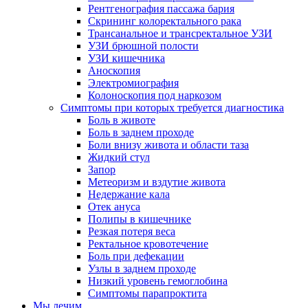
Рентгенография пассажа бария
Скрининг колоректального рака
Трансанальное и трансректальное УЗИ
УЗИ брюшной полости
УЗИ кишечника
Аноскопия
Электромиография
Колоноскопия под наркозом
Симптомы при которых требуется диагностика
Боль в животе
Боль в заднем проходе
Боли внизу живота и области таза
Жидкий стул
Запор
Метеоризм и вздутие живота
Недержание кала
Отек ануса
Полипы в кишечнике
Резкая потеря веса
Ректальное кровотечение
Боль при дефекации
Узлы в заднем проходе
Низкий уровень гемоглобина
Симптомы парапроктита
Мы лечим