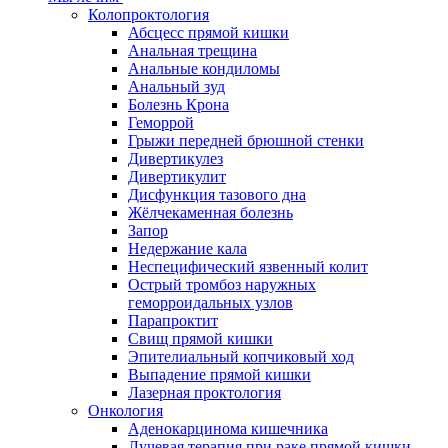
Колопроктология
Абсцесс прямой кишки
Анальная трещина
Анальные кондиломы
Анальный зуд
Болезнь Крона
Геморрой
Грыжи передней брюшной стенки
Дивертикулез
Дивертикулит
Дисфункция тазового дна
Жёлчекаменная болезнь
Запор
Недержание кала
Неспецифический язвенный колит
Острый тромбоз наружных
геморроидальных узлов
Парапроктит
Свищ прямой кишки
Эпителиальный копчиковый ход
Выпадение прямой кишки
Лазерная проктология
Онкология
Аденокарцинома кишечника
Лучевая терапия при раке прямой кишки