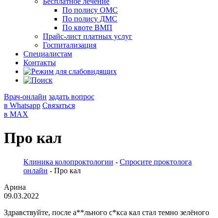
Бесплатное лечение
По полису ОМС
По полису ДМС
По квоте ВМП
Прайс-лист платных услуг
Госпитализация
Специалистам
Контакты
Врач-онлайн
задать вопрос
в Whatsapp
Связаться
в MAX
Про кал
Клиника колопроктологии
-
Спросите проктолога
онлайн
-
Про кал
Арина
09.03.2022
Здравствуйте, после а**льного с*кса кал стал темно зелёного