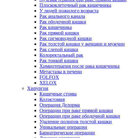
Плоскоклеточный рак кишечника
У людей пожилого возраста
Рак анального канала
Рак ободочной кишки
Рак кишечника
Рак прямой кишки
Рак сигмовидной кишки
Рак толстой кишки у женщин и мужчин
Рак слепой кишки
Колоректальный рак
Рак тонкой кишки
Химиотерапия после рака кишечника
Метастазы в печени
FOLFOX
XELOX
Хирургия
Кишечные стомы
Колэктомия
Операция Делорма
Операции при раке прямой кишки
Операции при раке ободочной кишки
Удаление полипов толстой кишки
Уникальные операции
Бариатрические операции