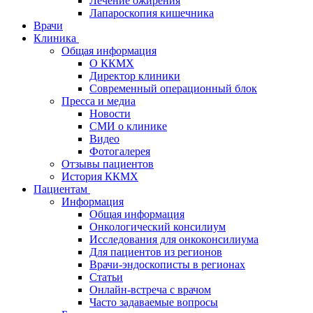
Лечение ожирения
Лапароскопия кишечника
Врачи
Клиника
Общая информация
О ККМХ
Директор клиники
Современный операционный блок
Пресса и медиа
Новости
СМИ о клинике
Видео
Фотогалерея
Отзывы пациентов
История ККМХ
Пациентам
Информация
Общая информация
Онкологический консилиум
Исследования для онкоконсилиума
Для пациентов из регионов
Врачи-эндоскописты в регионах
Статьи
Онлайн-встреча с врачом
Часто задаваемые вопросы