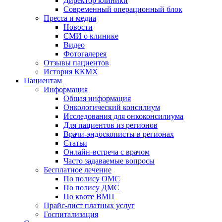
Директор клиники
Современный операционный блок
Пресса и медиа
Новости
СМИ о клинике
Видео
Фотогалерея
Отзывы пациентов
История ККМХ
Пациентам
Информация
Общая информация
Онкологический консилиум
Исследования для онкоконсилиума
Для пациентов из регионов
Врачи-эндоскописты в регионах
Статьи
Онлайн-встреча с врачом
Часто задаваемые вопросы
Бесплатное лечение
По полису ОМС
По полису ДМС
По квоте ВМП
Прайс-лист платных услуг
Госпитализация