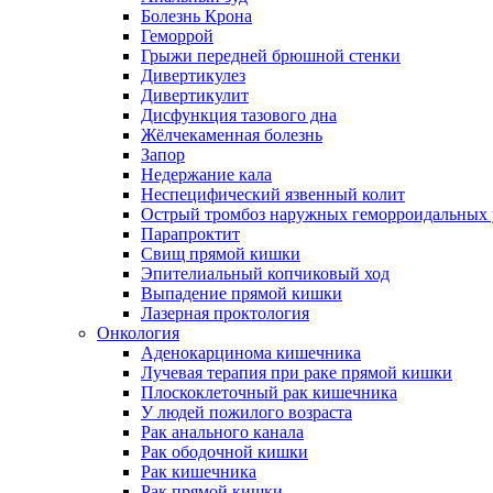
Болезнь Крона
Геморрой
Грыжи передней брюшной стенки
Дивертикулез
Дивертикулит
Дисфункция тазового дна
Жёлчекаменная болезнь
Запор
Недержание кала
Неспецифический язвенный колит
Острый тромбоз наружных геморроидальных 
Парапроктит
Свищ прямой кишки
Эпителиальный копчиковый ход
Выпадение прямой кишки
Лазерная проктология
Онкология
Аденокарцинома кишечника
Лучевая терапия при раке прямой кишки
Плоскоклеточный рак кишечника
У людей пожилого возраста
Рак анального канала
Рак ободочной кишки
Рак кишечника
Рак прямой кишки