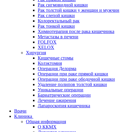
Рак сигмовидной кишки
Рак толстой кишки у женщин и мужчин
Рак слепой кишки
Колоректальный рак
Рак тонкой кишки
Химиотерапия после рака кишечника
Метастазы в печени
FOLFOX
XELOX
Хирургия
Кишечные стомы
Колэктомия
Операция Делорма
Операции при раке прямой кишки
Операции при раке ободочной кишки
Удаление полипов толстой кишки
Уникальные операции
Бариатрические операции
Лечение ожирения
Лапароскопия кишечника
Врачи
Клиника
Общая информация
О ККМХ