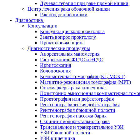
Лучевая терапия при раке прямой кишки
Центр лечения рака ободочной кишки
Рак ободочной кишки
Диагностика
Консультации
Консультация колопроктолога
Задать вопрос проктологу
Проктолог-женщина
Диагностические процедуры
Аноректальная манометрия
Гастроскопия, ФГДС и ЭГДС
Ирригоскопия
Колоноскопия
Компьютерная томография (КТ, МСКТ)
Магнитно-резонансная томография (МРТ)
Онкомаркеры рака кишечника
Позитронно-эмиссионная компьютерная томо
Проктография или дефектография
Рентгенографическая дефектография
Рентгенография брюшной полости
Рентгенография пассажа бария
Скрининг колоректального рака
Трансанальное и трансректальное УЗИ
УЗИ брюшной полости
УЗИ кишечника