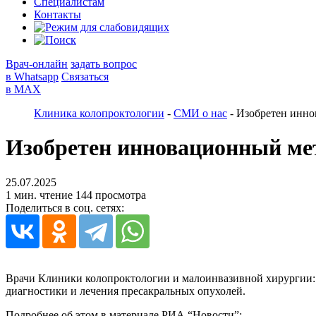
Специалистам
Контакты
Врач-онлайн
задать вопрос
в Whatsapp
Связаться
в MAX
Клиника колопроктологии
-
СМИ о нас
-
Изобретен инно
Изобретен инновационный мет
25.07.2025
1 мин. чтение
144 просмотра
Поделиться в соц. сетях:
Врачи Клиники колопроктологии и малоинвазивной хирургии: Ц
диагностики и лечения пресакральных опухолей.
Подробнее об этом в материале РИА “Новости”: