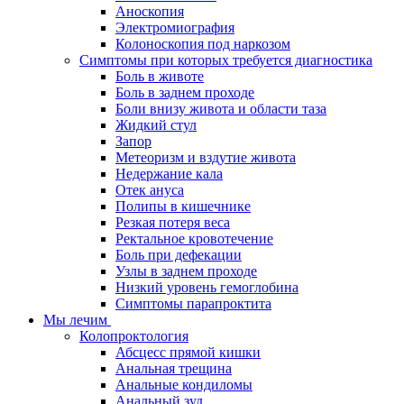
Аноскопия
Электромиография
Колоноскопия под наркозом
Симптомы при которых требуется диагностика
Боль в животе
Боль в заднем проходе
Боли внизу живота и области таза
Жидкий стул
Запор
Метеоризм и вздутие живота
Недержание кала
Отек ануса
Полипы в кишечнике
Резкая потеря веса
Ректальное кровотечение
Боль при дефекации
Узлы в заднем проходе
Низкий уровень гемоглобина
Симптомы парапроктита
Мы лечим
Колопроктология
Абсцесс прямой кишки
Анальная трещина
Анальные кондиломы
Анальный зуд