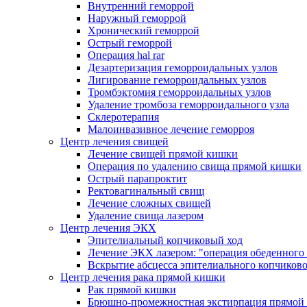
Внутренний геморрой
Наружный геморрой
Хронический геморрой
Острый геморрой
Операция hal rar
Дезартеризация геморроидальных узлов
Лигирование геморроидальных узлов
Тромбэктомия геморроидальных узлов
Удаление тромбоза геморроидального узла
Склеротерапия
Малоинвазивное лечение геморроя
Центр лечения свищей
Лечение свищей прямой кишки
Операция по удалению свища прямой кишки
Острый парапроктит
Ректовагинальный свищ
Лечение сложных свищей
Удаление свища лазером
Центр лечения ЭКХ
Эпителиальный копчиковый ход
Лечение ЭКХ лазером: "операция обеденного
Вскрытие абсцесса эпителиального копчиково
Центр лечения рака прямой кишки
Рак прямой кишки
Брюшно-промежностная экстирпация прямой