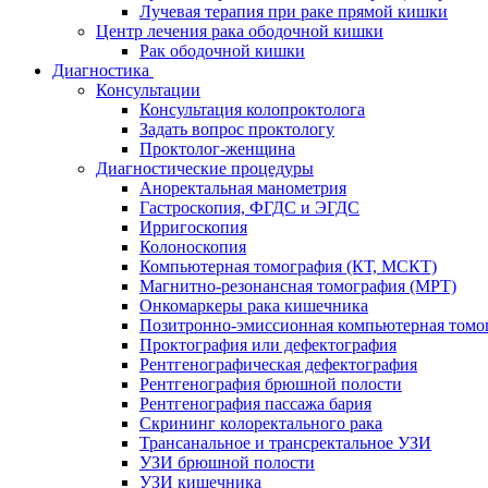
Лучевая терапия при раке прямой кишки
Центр лечения рака ободочной кишки
Рак ободочной кишки
Диагностика
Консультации
Консультация колопроктолога
Задать вопрос проктологу
Проктолог-женщина
Диагностические процедуры
Аноректальная манометрия
Гастроскопия, ФГДС и ЭГДС
Ирригоскопия
Колоноскопия
Компьютерная томография (КТ, МСКТ)
Магнитно-резонансная томография (МРТ)
Онкомаркеры рака кишечника
Позитронно-эмиссионная компьютерная томо
Проктография или дефектография
Рентгенографическая дефектография
Рентгенография брюшной полости
Рентгенография пассажа бария
Скрининг колоректального рака
Трансанальное и трансректальное УЗИ
УЗИ брюшной полости
УЗИ кишечника