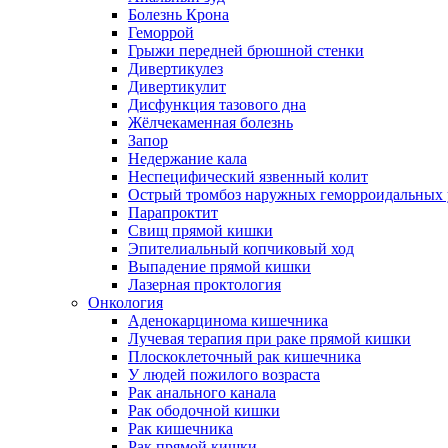
Болезнь Крона
Геморрой
Грыжи передней брюшной стенки
Дивертикулез
Дивертикулит
Дисфункция тазового дна
Жёлчекаменная болезнь
Запор
Недержание кала
Неспецифический язвенный колит
Острый тромбоз наружных геморроидальных 
Парапроктит
Свищ прямой кишки
Эпителиальный копчиковый ход
Выпадение прямой кишки
Лазерная проктология
Онкология
Аденокарцинома кишечника
Лучевая терапия при раке прямой кишки
Плоскоклеточный рак кишечника
У людей пожилого возраста
Рак анального канала
Рак ободочной кишки
Рак кишечника
Рак прямой кишки