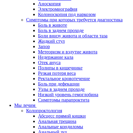
Аноскопия
Электромиография
Колоноскопия под наркозом
Симптомы при которых требуется диагностика
Боль в животе
Боль в заднем проходе
Боли внизу живота и области таза
Жидкий стул
Запор
Метеоризм и вздутие живота
Недержание кала
Отек ануса
Полипы в кишечнике
Резкая потеря веса
Ректальное кровотечение
Боль при дефекации
Узлы в заднем проходе
Низкий уровень гемоглобина
Симптомы парапроктита
Мы лечим
Колопроктология
Абсцесс прямой кишки
Анальная трещина
Анальные кондиломы
Анальный зуд