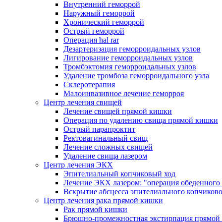
Внутренний геморрой
Наружный геморрой
Хронический геморрой
Острый геморрой
Операция hal rar
Дезартеризация геморроидальных узлов
Лигирование геморроидальных узлов
Тромбэктомия геморроидальных узлов
Удаление тромбоза геморроидального узла
Склеротерапия
Малоинвазивное лечение геморроя
Центр лечения свищей
Лечение свищей прямой кишки
Операция по удалению свища прямой кишки
Острый парапроктит
Ректовагинальный свищ
Лечение сложных свищей
Удаление свища лазером
Центр лечения ЭКХ
Эпителиальный копчиковый ход
Лечение ЭКХ лазером: "операция обеденного
Вскрытие абсцесса эпителиального копчиково
Центр лечения рака прямой кишки
Рак прямой кишки
Брюшно-промежностная экстирпация прямой