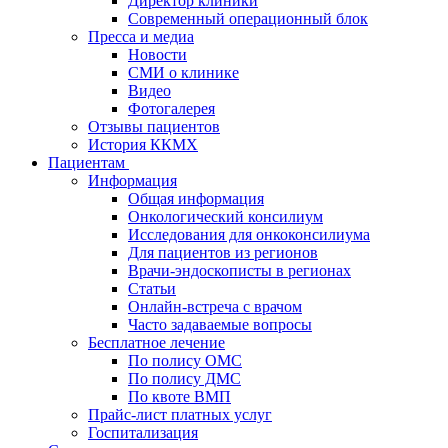
Директор клиники
Современный операционный блок
Пресса и медиа
Новости
СМИ о клинике
Видео
Фотогалерея
Отзывы пациентов
История ККМХ
Пациентам
Информация
Общая информация
Онкологический консилиум
Исследования для онкоконсилиума
Для пациентов из регионов
Врачи-эндоскописты в регионах
Статьи
Онлайн-встреча с врачом
Часто задаваемые вопросы
Бесплатное лечение
По полису ОМС
По полису ДМС
По квоте ВМП
Прайс-лист платных услуг
Госпитализация