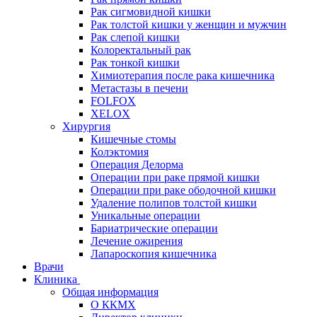
Рак сигмовидной кишки
Рак толстой кишки у женщин и мужчин
Рак слепой кишки
Колоректальный рак
Рак тонкой кишки
Химиотерапия после рака кишечника
Метастазы в печени
FOLFOX
XELOX
Хирургия
Кишечные стомы
Колэктомия
Операция Делорма
Операции при раке прямой кишки
Операции при раке ободочной кишки
Удаление полипов толстой кишки
Уникальные операции
Бариатрические операции
Лечение ожирения
Лапароскопия кишечника
Врачи
Клиника
Общая информация
О ККМХ