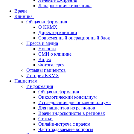
Лечение ожирения
Лапароскопия кишечника
Врачи
Клиника
Общая информация
О ККМХ
Директор клиники
Современный операционный блок
Пресса и медиа
Новости
СМИ о клинике
Видео
Фотогалерея
Отзывы пациентов
История ККМХ
Пациентам
Информация
Общая информация
Онкологический консилиум
Исследования для онкоконсилиума
Для пациентов из регионов
Врачи-эндоскописты в регионах
Статьи
Онлайн-встреча с врачом
Часто задаваемые вопросы