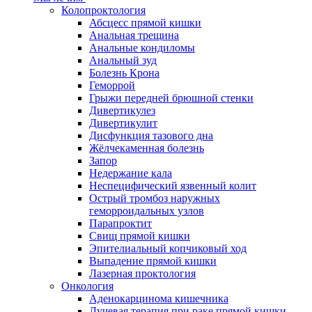
Колопроктология
Абсцесс прямой кишки
Анальная трещина
Анальные кондиломы
Анальный зуд
Болезнь Крона
Геморрой
Грыжи передней брюшной стенки
Дивертикулез
Дивертикулит
Дисфункция тазового дна
Жёлчекаменная болезнь
Запор
Недержание кала
Неспецифический язвенный колит
Острый тромбоз наружных
геморроидальных узлов
Парапроктит
Свищ прямой кишки
Эпителиальный копчиковый ход
Выпадение прямой кишки
Лазерная проктология
Онкология
Аденокарцинома кишечника
Лучевая терапия при раке прямой кишки