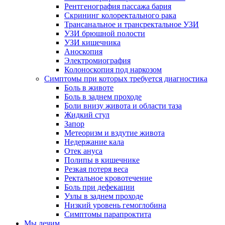
Рентгенография пассажа бария
Скрининг колоректального рака
Трансанальное и трансректальное УЗИ
УЗИ брюшной полости
УЗИ кишечника
Аноскопия
Электромиография
Колоноскопия под наркозом
Симптомы при которых требуется диагностика
Боль в животе
Боль в заднем проходе
Боли внизу живота и области таза
Жидкий стул
Запор
Метеоризм и вздутие живота
Недержание кала
Отек ануса
Полипы в кишечнике
Резкая потеря веса
Ректальное кровотечение
Боль при дефекации
Узлы в заднем проходе
Низкий уровень гемоглобина
Симптомы парапроктита
Мы лечим