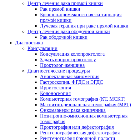
Центр лечения рака прямой кишки
Рак прямой кишки
Брюшно-промежностная экстирпация
прямой кишки
Лучевая терапия при раке прямой кишки
Центр лечения рака ободочной кишки
Рак ободочной кишки
Диагностика
Консультации
Консультация колопроктолога
Задать вопрос проктологу
Проктолог-женщина
Диагностические процедуры
Аноректальная манометрия
Гастроскопия, ФГДС и ЭГДС
Ирригоскопия
Колоноскопия
Компьютерная томография (КТ, МСКТ)
Магнитно-резонансная томография (МРТ)
Онкомаркеры рака кишечника
Позитронно-эмиссионная компьютерная
томография
Проктография или дефектография
Рентгенографическая дефектография
Рентгенография брюшной полости