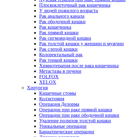
Плоскоклеточный рак кишечника
У людей пожилого возраста
Рак анального канала
Рак ободочной кишки
Рак кишечника
Рак прямой кишки
Рак сигмовидной кишки
Рак толстой кишки у женщин и мужчин
Рак слепой кишки
Колоректальный рак
Рак тонкой кишки
Химиотерапия после рака кишечника
Метастазы в печени
FOLFOX
XELOX
Хирургия
Кишечные стомы
Колэктомия
Операция Делорма
Операции при раке прямой кишки
Операции при раке ободочной кишки
Удаление полипов толстой кишки
Уникальные операции
Бариатрические операции