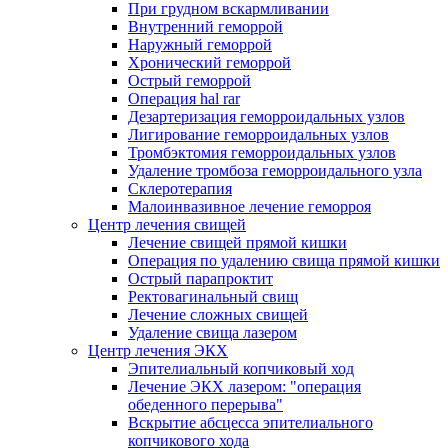
При грудном вскармливании
Внутренний геморрой
Наружный геморрой
Хронический геморрой
Острый геморрой
Операция hal rar
Дезартеризация геморроидальных узлов
Лигирование геморроидальных узлов
Тромбэктомия геморроидальных узлов
Удаление тромбоза геморроидального узла
Склеротерапия
Малоинвазивное лечение геморроя
Центр лечения свищей
Лечение свищей прямой кишки
Операция по удалению свища прямой кишки
Острый парапроктит
Ректовагинальный свищ
Лечение сложных свищей
Удаление свища лазером
Центр лечения ЭКХ
Эпителиальный копчиковый ход
Лечение ЭКХ лазером: "операция
обеденного перерыва"
Вскрытие абсцесса эпителиального
копчикового хода