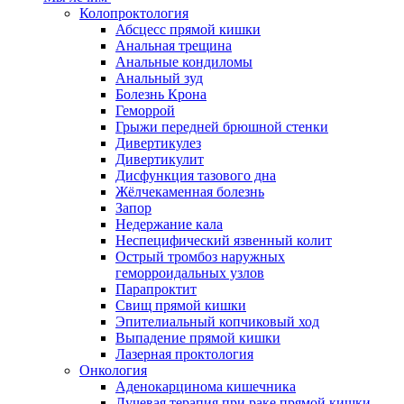
Колопроктология
Абсцесс прямой кишки
Анальная трещина
Анальные кондиломы
Анальный зуд
Болезнь Крона
Геморрой
Грыжи передней брюшной стенки
Дивертикулез
Дивертикулит
Дисфункция тазового дна
Жёлчекаменная болезнь
Запор
Недержание кала
Неспецифический язвенный колит
Острый тромбоз наружных
геморроидальных узлов
Парапроктит
Свищ прямой кишки
Эпителиальный копчиковый ход
Выпадение прямой кишки
Лазерная проктология
Онкология
Аденокарцинома кишечника
Лучевая терапия при раке прямой кишки