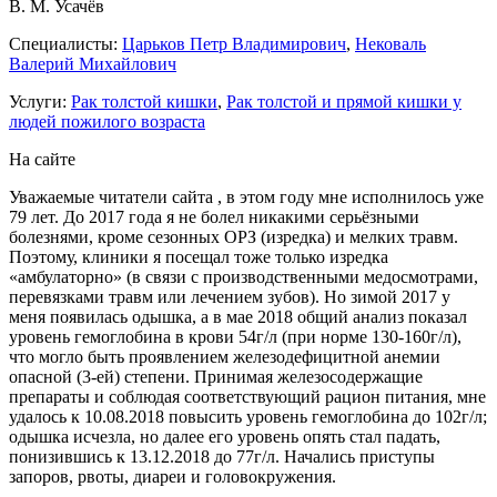
В. М. Усачёв
Специалисты:
Царьков Петр Владимирович
,
Нековаль
Валерий Михайлович
Услуги:
Рак толстой кишки
,
Рак толстой и прямой кишки у
людей пожилого возраста
На сайте
Уважаемые читатели сайта , в этом году мне исполнилось уже
79 лет. До 2017 года я не болел никакими серьёзными
болезнями, кроме сезонных ОРЗ (изредка) и мелких травм.
Поэтому, клиники я посещал тоже только изредка
«амбулаторно» (в связи с производственными медосмотрами,
перевязками травм или лечением зубов). Но зимой 2017 у
меня появилась одышка, а в мае 2018 общий анализ показал
уровень гемоглобина в крови 54г/л (при норме 130-160г/л),
что могло быть проявлением железодефицитной анемии
опасной (3-ей) степени. Принимая железосодержащие
препараты и соблюдая соответствующий рацион питания, мне
удалось к 10.08.2018 повысить уровень гемоглобина до 102г/л;
одышка исчезла, но далее его уровень опять стал падать,
понизившись к 13.12.2018 до 77г/л. Начались приступы
запоров, рвоты, диареи и головокружения.