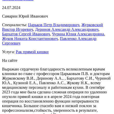
24.07.2024
Самарин Юрий Иванович
Специалисты:
Царьков Петр Владимирович
,
Журковский
Виктор Игоревич
,
Деринов Александр Александрович
,
Бархатов Сергей Иванович
,
Чурина Юлия Александровна
,
Жуков Никита Константинович
,
Павленко Александр
Сергеевич
Услуга:
Рак прямой кишки
На сайте
Выражаю сердечную благодарность великолепным врачам
клиники во главе с профессором Царьковым П.В. и докторам
Журковскому В.И., Деринову А.А., , Бархатову С.И., Чуриной
Ю.А., Кузиной Е.А., Павленко А.С., Жукову Н.К., всему
медицинскому персоналу и работникам кухни. В сентябре
2023 года мне была сделана сложная операция по удалению
опухоли прямой кишки и в апреле 2024 года повторная
операция по восстановлению функции непрерывности
кишечника. Большое спасибо вам и низкий поклон за
профессионализм,стойкость, уверенность в результате,