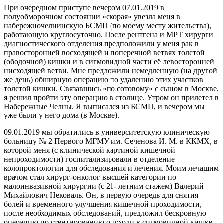
При очередном приступе вечером 07.01.2019 в
полуобморочном состоянии «скорая» увезла меня в
набережночелнинскую БСМП (по моему месту жительства),
работающую круглосуточно. После рентгена и МРТ хирурги
диагностического отделения предположили у меня рак в
правосторонней восходящей и поперечной ветвях толстой
(ободочной) кишки и в сигмовидной части её левосторонней
нисходящей ветви. Мне предложили немедленную (на другой
же день) обширную операцию по удалению этих участков
толстой кишки. Связавшись «по сотовому» с сыном в Москве,
я решил пройти эту операцию в столице. Утром он прилетел в
Набережные Челны. Я выписался из БСМП, и вечером мы
уже были у него дома (в Москве).
09.01.2019 мы обратились в университетскую клиническую
больницу № 2 Первого МГМУ им. Сеченова И. М. в ККМХ, в
которой меня (с клинической картиной кишечной
непроходимости) госпитализировали в отделение
колопроктологии для обследования и лечения. Моим лечащим
врачом стал хирург-онколог высшей категории по
малоинвазивной хирургии (с 21- летним стажем) Валерий
Михайлович Нековаль. Он, в первую очередь для снятия
болей и временного улучшения кишечной проходимости,
после необходимых обследований, предложил бескровную
операцию по стентированию опухоли в сигмовидной кишке.