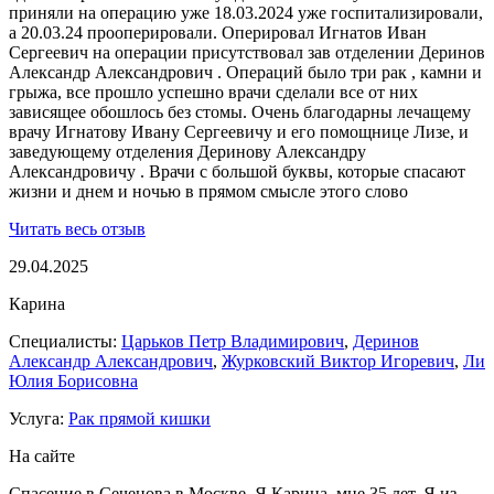
приняли на операцию уже 18.03.2024 уже госпитализировали,
а 20.03.24 прооперировали. Оперировал Игнатов Иван
Сергеевич на операции присутствовал зав отделении Деринов
Александр Александрович . Операций было три рак , камни и
грыжа, все прошло успешно врачи сделали все от них
зависящее обошлось без стомы. Очень благодарны лечащему
врачу Игнатову Ивану Сергеевичу и его помощнице Лизе, и
заведующему отделения Деринову Александру
Александровичу . Врачи с большой буквы, которые спасают
жизни и днем и ночью в прямом смысле этого слово
Читать весь отзыв
29.04.2025
Карина
Специалисты:
Царьков Петр Владимирович
,
Деринов
Александр Александрович
,
Журковский Виктор Игоревич
,
Ли
Юлия Борисовна
Услуга:
Рак прямой кишки
На сайте
‌Спасение в Сеченова в Москве. Я Карина, мне 35 лет. Я из