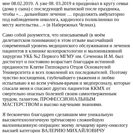
мне 08.02.2019. А уже 08. 03.2019 я праздновал в кругу семьи
(дома у сына) с последующей выпиской после праздника,
чтобы «… дальнейшее лечение … продолжить амбулаторно
под наблюдением онколога, кардиолога поликлиники по
месту жительства…» (в Набережных Челнах).
Само собой разумеется, что описываемый (в моём
дилетантском понимании) в этом отзыве высочайший
современный уровень медицинского обслуживания и лечения
пациентов в клинике колопроктологии и малоинвазивной
хирургии УКБ №2 Первого МГМУ им. Сеченова И.М. был
достигнут и постоянно возрастает благодаря истинной
преданности Клятве Гиппократа Отцов Основателей
Университета и всех поколений их последователей. Поэтому
чувство восхищения, глубочайшего уважения и любви
испытываю я ко всем учёным-врачам и медперсоналу, которые
спасали меня и спасают других пациентов ККМХ от
смертельно опасных болезней своим самоотверженным
трудом, талантом, ПРОФЕССИОНАЛЬНЫМ
МАСТЕРСТВОМ и высоко научными знаниями.
Я бесконечно благодарен сделавшим мне уникальную
высокотехнологичную трёхчасовую сложнейшую
малоинвазивную операцию: моему лечащему врачу-онкологу
высшей категории ВАЛЕРИЮ МИХАЙЛОВИЧУ