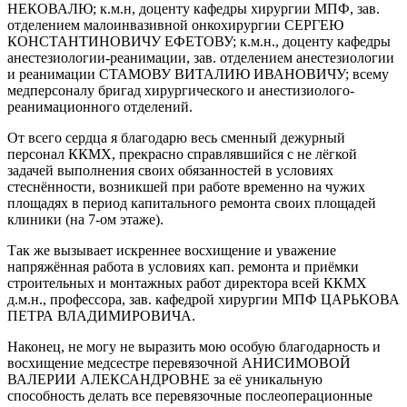
НЕКОВАЛЮ; к.м.н, доценту кафедры хирургии МПФ, зав.
отделением малоинвазивной онкохирургии СЕРГЕЮ
КОНСТАНТИНОВИЧУ ЕФЕТОВУ; к.м.н., доценту кафедры
анестезиологии-реанимации, зав. отделением анестезиологии
и реанимации СТАМОВУ ВИТАЛИЮ ИВАНОВИЧУ; всему
медперсоналу бригад хирургического и анестизиолого-
реанимационного отделений.
От всего сердца я благодарю весь сменный дежурный
персонал ККМХ, прекрасно справлявшийся с не лёгкой
задачей выполнения своих обязанностей в условиях
стеснённости, возникшей при работе временно на чужих
площадях в период капитального ремонта своих площадей
клиники (на 7-ом этаже).
Так же вызывает искреннее восхищение и уважение
напряжённая работа в условиях кап. ремонта и приёмки
строительных и монтажных работ директора всей ККМХ
д.м.н., профессора, зав. кафедрой хирургии МПФ ЦАРЬКОВА
ПЕТРА ВЛАДИМИРОВИЧА.
Наконец, не могу не выразить мою особую благодарность и
восхищение медсестре перевязочной АНИСИМОВОЙ
ВАЛЕРИИ АЛЕКСАНДРОВНЕ за её уникальную
способность делать все перевязочные послеоперационные