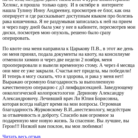
Хелокс, я прошла только одну. И в октябре в интернете
нашла Тулину Инну Андреевну, просмотрев ее блог, как она
оперирует и где рассказывает доступным языком про болезнь
рака кишечника. Я не раздумывая записалась к ней на прием
и через пару дней была уже у нее в кабинете, пересмотрев мои
диски, посмотрев мою опухоль, решено было сразу
оперировать.
По квоте она меня направила к Царькову П.В., в этот же день
он меня принял, подала документы на квоту, на консилиуме
отменили химию и через две недели 2 ноября, меня
прооперировали и вывели временную стому. А через 4 месяца
они мне ее уже закрыли. Счастья нет придела, мы победили!
И теперь я могу сказать, что я здорова, и рака у меня нет!
Выражаю огромную благодарность за выполненную
качественную операцию с д3 лимфадисекцией. Заведующему
онкологической колопроктологии Деринову Александру
Александровичу. Лечивший врач Ли Юлия Борисовна,
которая всегда найдет время на мои вопросы. Огромная
благодарность Журковскому В.И.,анестезиологу, медсёстрам
за отзывчивость и доброту. Спасибо вам огромное за
подаренную мне новую жизнь. За спасение. Вы лучшие, вы
Герои!!! Низкий вам поклон, вы мои любимки!
Читать весь отзыв