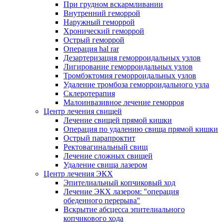
При грудном вскармливании
Внутренний геморрой
Наружный геморрой
Хронический геморрой
Острый геморрой
Операция hal rar
Дезартеризация геморроидальных узлов
Лигирование геморроидальных узлов
Тромбэктомия геморроидальных узлов
Удаление тромбоза геморроидального узла
Склеротерапия
Малоинвазивное лечение геморроя
Центр лечения свищей
Лечение свищей прямой кишки
Операция по удалению свища прямой кишки
Острый парапроктит
Ректовагинальный свищ
Лечение сложных свищей
Удаление свища лазером
Центр лечения ЭКХ
Эпителиальный копчиковый ход
Лечение ЭКХ лазером: "операция
обеденного перерыва"
Вскрытие абсцесса эпителиального
копчикового хода