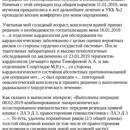
Начиная с этой операции под общим наркозом 11.01.2019, мои
мучения прекратились и всё дальнейшее лечение в УКБ №2
проходило вполне комфортно (по моим ощущениям).
Учитывая мой солидный возраст, консилиум врачей принял
решение о необходимости госпитализации меня 16.01.2019
«…в отделение кардиологии для обследования по
кардиологическому заболеванию с целью оценки вероятных
рисков со стороны сердечно-сосудистой системы». После
тщательных лабораторных и высоко технологичных
обследований по заключению от 23.01.2019 терапевтов-
кардиологов (лечащего врача Тимофеевой А.А. и зав.
отделением Схиртладзе М.Р.) «…со стороны
кардиологического состояния абсолютных противопоказаний
для операции нет…»; был проведён «…повторный
онкологический консилиум и принято решение о выполнении
радикального хирургического лечения».
Как сказано в выписном эпикризе: «Выполнена операция:
08.02.2019 комбинированное лапароскопически-
ассистированное вмешательство: передняя резекция прямой
кишки с ЛАЭ Д 3, правосторонняя гемиколэктомия с ЛАЭ Д 3
…». То есть, удалены поражённые раком (2/3 общей длины)
толстой ободочной кишки (в том числе её правосторонняя
восходящая и сигмовидная левой нисходящей части);