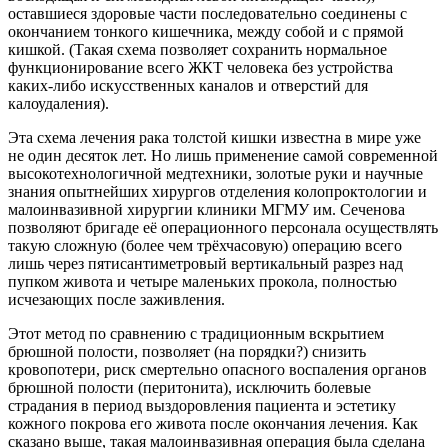
оставшиеся здоровые части последовательно соединены с
окончанием тонкого кишечника, между собой и с прямой
кишкой. (Такая схема позволяет сохранить нормальное
функционирование всего ЖКТ человека без устройства
каких-либо искусственных каналов и отверстий для
калоудаления).
Эта схема лечения рака толстой кишки известна в мире уже
не один десяток лет. Но лишь применение самой современной
высокотехнологичной медтехники, золотые руки и научные
знания опытнейших хирургов отделения колопроктологии и
малоинвазивной хирургии клиники МГМУ им. Сеченова
позволяют бригаде её операционного персонала осуществлять
такую сложную (более чем трёхчасовую) операцию всего
лишь через пятисантиметровый вертикальный разрез над
пупком живота и четыре маленьких прокола, полностью
исчезающих после заживления.
Этот метод по сравнению с традиционным вскрытием
брюшной полости, позволяет (на порядки?) снизить
кровопотери, риск смертельно опасного воспаления органов
брюшной полости (перитонита), исключить болевые
страдания в период выздоровления пациента и эстетику
кожного покрова его живота после окончания лечения. Как
сказано выше, такая малоинвазивная операция была сделана