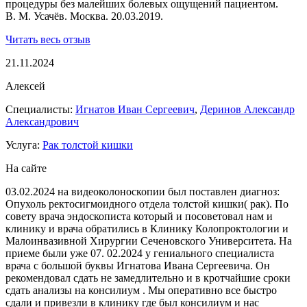
процедуры без малейших болевых ощущений пациентом.
В. М. Усачёв. Москва. 20.03.2019.
Читать весь отзыв
21.11.2024
Алексей
Специалисты:
Игнатов Иван Сергеевич
,
Деринов Александр
Александрович
Услуга:
Рак толстой кишки
На сайте
03.02.2024 на видеоколоноскопии был поставлен диагноз:
Опухоль ректосигмоидного отдела толстой кишки( рак). По
совету врача эндоскописта который и посоветовал нам и
клинику и врача обратились в Клинику Колопроктологии и
Малоинвазивной Хирургии Сеченовского Университета. На
приеме были уже 07. 02.2024 у гениального специалиста
врача с большой буквы Игнатова Ивана Сергеевича. Он
рекомендовал сдать не замедлительно и в кротчайшие сроки
сдать анализы на консилиум . Мы оперативно все быстро
сдали и привезли в клинику где был консилиум и нас