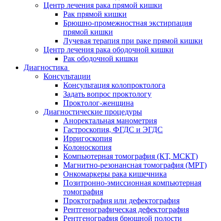
Центр лечения рака прямой кишки
Рак прямой кишки
Брюшно-промежностная экстирпация
прямой кишки
Лучевая терапия при раке прямой кишки
Центр лечения рака ободочной кишки
Рак ободочной кишки
Диагностика
Консультации
Консультация колопроктолога
Задать вопрос проктологу
Проктолог-женщина
Диагностические процедуры
Аноректальная манометрия
Гастроскопия, ФГДС и ЭГДС
Ирригоскопия
Колоноскопия
Компьютерная томография (КТ, МСКТ)
Магнитно-резонансная томография (МРТ)
Онкомаркеры рака кишечника
Позитронно-эмиссионная компьютерная
томография
Проктография или дефектография
Рентгенографическая дефектография
Рентгенография брюшной полости