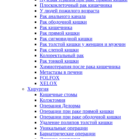
Плоскоклеточный рак кишечника
У людей пожилого возраста
Рак анального канала
Рак ободочной кишки
Рак кишечника
Рак прямой кишки
Рак сигмовидной кишки
Рак толстой кишки у женщин и мужчин
Рак слепой кишки
Колоректальный рак
Рак тонкой кишки
Химиотерапия после рака кишечника
Метастазы в печени
FOLFOX
XELOX
Хирургия
Кишечные стомы
Колэктомия
Операция Делорма
Операции при раке прямой кишки
Операции при раке ободочной кишки
Удаление полипов толстой кишки
Уникальные операции
Бариатрические операции