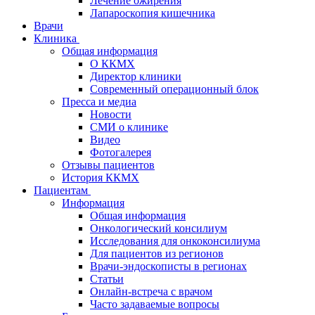
Лечение ожирения
Лапароскопия кишечника
Врачи
Клиника
Общая информация
О ККМХ
Директор клиники
Современный операционный блок
Пресса и медиа
Новости
СМИ о клинике
Видео
Фотогалерея
Отзывы пациентов
История ККМХ
Пациентам
Информация
Общая информация
Онкологический консилиум
Исследования для онкоконсилиума
Для пациентов из регионов
Врачи-эндоскописты в регионах
Статьи
Онлайн-встреча с врачом
Часто задаваемые вопросы