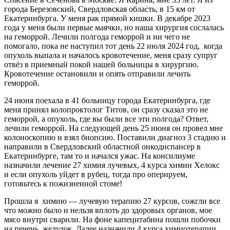
города Березовский, Свердловская область, в 15 км от
Екатеринбурга. У меня рак прямой кишки. В декабре 2023
года у меня были первые маячки, но наша хирургия сослалась
на геморрой. Лечили полгода геморрой и ни чего не
помогало, пока не наступил тот день 22 июля 2024 год, когда
опухоль выпала и началось кровотечение, меня сразу супруг
отвёз в приемный покой нашей больницы в хирургию.
Кровотечение остановили и опять отправили лечить
геморрой.
24 июня поехала в 41 больницу города Екатеринбурга, где
меня принял колопроктолог Титов, он сразу сказал это не
геморрой, а опухоль, где вы были все эти полгода? Ответ,
лечили геморрой. На следующей день 25 июня он провел мне
колоноскопию и взял биопсию. Поставили диагноз 3 стадию и
направили в Свердловский областной онкодиспансер в
Екатеринбурге, там то и начался ужас. На консилиуме
назначили лечение 27 химия лучевых, 4 курса химии Хелокс
и если опухоль уйдет в рубец, тогда про оперируем,
готовьтесь к пожизненной стоме!
Прошла я химию — лучевую терапию 27 курсов, сожгли все
что можно было и нельзя вплоть до здоровых органов, мое
мясо внутри сварили. На фоне капецитабина пошли побочки
на печень, желудок. Далее назначили 4 курса химиотерапии