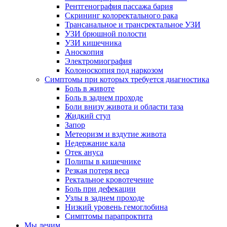
Рентгенография пассажа бария
Скрининг колоректального рака
Трансанальное и трансректальное УЗИ
УЗИ брюшной полости
УЗИ кишечника
Аноскопия
Электромиография
Колоноскопия под наркозом
Симптомы при которых требуется диагностика
Боль в животе
Боль в заднем проходе
Боли внизу живота и области таза
Жидкий стул
Запор
Метеоризм и вздутие живота
Недержание кала
Отек ануса
Полипы в кишечнике
Резкая потеря веса
Ректальное кровотечение
Боль при дефекации
Узлы в заднем проходе
Низкий уровень гемоглобина
Симптомы парапроктита
Мы лечим