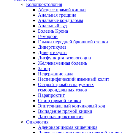
Колопроктология
Абсцесс прямой кишки
Анальная трещина
Анальные кондиломы
Анальный зуд
Болезнь Крона
Геморрой
Грыжи передней брюшной стенки
Дивертикулез
Дивертикулит
Дисфункция тазового дна
Жёлчекаменная болезнь
Запор
Недержание кала
Неспецифический язвенный колит
Острый тромбоз наружных
геморроидальных узлов
Парапроктит
Свищ прямой кишки
Эпителиальный копчиковый ход
Выпадение прямой кишки
Лазерная проктология
Онкология
Аденокарцинома кишечника
Лучевая терапия при раке прямой кишки