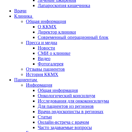
Лечение ожирения
Лапароскопия кишечника
Врачи
Клиника
Общая информация
О ККМХ
Директор клиники
Современный операционный блок
Пресса и медиа
Новости
СМИ о клинике
Видео
Фотогалерея
Отзывы пациентов
История ККМХ
Пациентам
Информация
Общая информация
Онкологический консилиум
Исследования для онкоконсилиума
Для пациентов из регионов
Врачи-эндоскописты в регионах
Статьи
Онлайн-встреча с врачом
Часто задаваемые вопросы