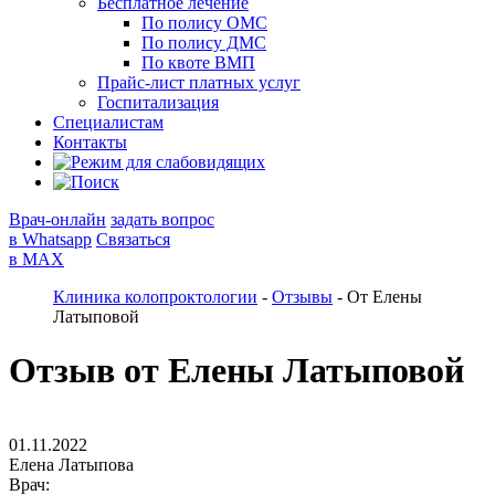
Бесплатное лечение
По полису ОМС
По полису ДМС
По квоте ВМП
Прайс-лист платных услуг
Госпитализация
Специалистам
Контакты
Врач-онлайн
задать вопрос
в Whatsapp
Связаться
в MAX
Клиника колопроктологии
-
Отзывы
-
От Елены
Латыповой
Отзыв от Елены Латыповой
01.11.2022
Елена Латыпова
Врач: