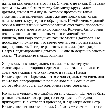
идти, ни как начинать этот путь. Я ничего не знала. И первым
делом я сказала об этом моему ближнему кругу: моим
друзьям, семье и тем людям, которые проходили такой
тяжелый путь излечения. Сразу же мне подсказали, стали
давать советы, куда идти и обращаться. И мой очень хороший
отчим в числе клиник, которые занимаются такой проблемой,
назвал вот эту замечательную клинику. Конечно, было очень-
очень много волнений, очень много сомнений, это ли
клиника, или надо послушать разные мнения докторов. Но
поскольку я понимала, что время мое играет против меня, и
надо принимать быстрые решения, я послала фотографии
Петру Владимировичу Царькову. Он мне немедленно ответил,
сказал: “Приезжайте в нашу клинику”.
Я приехала и в понедельник сделала компьютерную
томографию, во вторник пересекла порог этой клиники. И
сразу могу сказать, что как только я увидела Петра
Владимировича Царькова, вот все мои страхи, сомнения, они
как-то все переродились в полное доверие. Вот на сайте
фотография хирурга, доктора очень такая, серьезная.
Но когда я увидела его улыбку, он мне сказал: “Да, могут быть
разные результаты операции, но операция необходима,
приходите”. И в четверг я приехала, и 2 декабря меня Петр
Владимирович прооперировал. Сейчас, уже с сегодняшнего