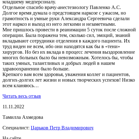
младшему медперсоналу.
Отдельное спасибо врачу-анестезиологу Павленко А.С.
Долгое время думала о предстоящем наркозе с ужасом, но
грамотность и умные руки Александра Сергеевича сделали
этот наркоз и выход из него легкими и незаметными.
Мне пришлось провести в реанимации 5 суток после сложной
операции. Была поражена тем, сколько сил, эмоций, знаний
вкладывают сотрудники отделения в каждого пациента. Их
труд виден не всем, ибо они находятся как бы в «тени»
хирургов. Но без их вклада в процесс лечения выздоровление
многих больных было бы невозможным. Хотелось бы, чтобы
таких умных, талантливых и добрых людей в нашем
здравоохранении было больше.
Крепкого вам всем здоровья, уважения коллег и пациентов,
долгих-долгих лет жизни и новых творческих успехов! Низко
всем кланяюсь…
Читать весь отзыв
11.11.2022
Тамилла Ахмедова
Специалист:
Царьков Петр Владимирович
На сайте