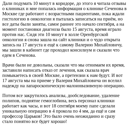
Дали подумать 10 минут в коридоре, до этого я читала отзывы
о клиниках и мне попалась информация о клинике Сеченова в
Москве где работают с возрастными пациентами, пока ждали
гистологию в онкологии я пыталась записаться на приём, но
все даты были заняты, самое раннее это начало сентября, а на
момент постановки диагноза было 15 августа, время играло
против нас. Сидя эти 10 минут в холле Оренбургской
онкологии я снова зашла на сайт клиники и о чудо открыта
запись на 17 августа и ещё к самому Валерию Михайловичу,
мы зашли в кабинет где проходил консилиум и сказали что
едем в Сеченова.
Врачи были не довольны, сказали что мы отнимаем их время,
заставили написать отказ от лечения, как сказала врач
помыкаетесь в своей Москве, а претензии к нам будут. И вот
17 августа мы на приеме у Валерия Михайловича он вселил
надежду на лапароскопическую малоинвазивеную операцию.
Потом все закрутилось анализы, дообследование, удаление
полипов, поднятие гемоглобина, весь персонал клиники
работает как часы, и вот 18 сентября моему папе сделали
уникальную операцию в 4 прокола по 4 мм, да ещё и сам
профессор Царьков! Это было очень неожиданно и сразу
стало понятно все будет хорошо!