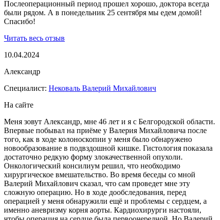
Послеоперационный период прошел хорошо, доктора всегда
были рядом. А в понедельник 25 сентября мы едем домой!
Спасибо!
Читать весь отзыв
10.04.2024
Александр
Специалист:
Нековаль Валерий Михайлович
На сайте
Меня зовут Александр, мне 46 лет и я с Белгородской области.
Впервые побывал на приёме у Валерия Михайловича после
того, как в ходе колоноскопии у меня было обнаружено
новообразование в подвздошной кишке. Гистология показала
достаточно редкую форму злокачественной опухоли.
Онкологический консилиум решил, что необходимо
хирургическое вмешательство. Во время беседы со мной
Валерий Михайлович сказал, что сам проведет мне эту
сложную операцию. Но в ходе дообследования, перед
операцией у меня обнаружили ещё и проблемы с сердцем, а
именно аневризму корня аорты. Кардиохирурги настояли,
чтобы операция на сердце была первоочередной. Но Валерий