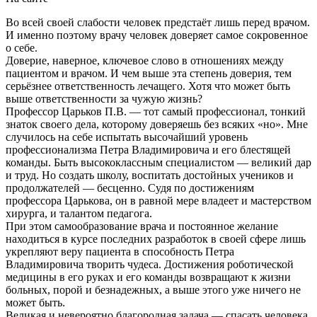
Во всей своей слабости человек предстаёт лишь перед врачом.
И именно поэтому врачу человек доверяет самое сокровенное
о себе.
Доверие, наверное, ключевое слово в отношениях между
пациентом и врачом. И чем выше эта степень доверия, тем
серьёзнее ответственность лечащего. Хотя что может быть
выше ответственности за чужую жизнь?
Профессор Царьков П.В. — тот самый профессионал, тонкий
знаток своего дела, которому доверяешь без всяких «но». Мне
случилось на себе испытать высочайший уровень
профессионализма Петра Владимировича и его блестящей
команды. Быть высококлассным специалистом — великий дар
и труд. Но создать школу, воспитать достойных учеников и
продолжателей — бесценно. Судя по достижениям
профессора Царькова, он в равной мере владеет и мастерством
хирурга, и талантом педагога.
При этом самообразование врача и постоянное желание
находиться в курсе последних разработок в своей сфере лишь
укрепляют веру пациента в способность Петра
Владимировича творить чудеса. Достижения роботической
медицины в его руках и его команды возвращают к жизни
больных, порой и безнадежных, а выше этого уже ничего не
может быть.
Великая и невероятно благородная задача — спасать человека,