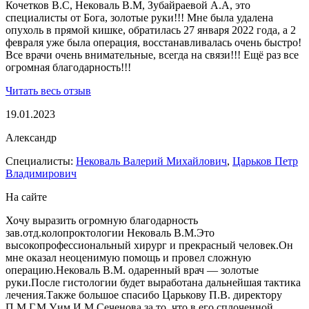
Кочетков В.С, Нековаль В.М, Зубайраевой А.А, это
специалисты от Бога, золотые руки!!! Мне была удалена
опухоль в прямой кишке, обратилась 27 января 2022 года, а 2
февраля уже была операция, восстанавливалась очень быстро!
Все врачи очень внимательные, всегда на связи!!! Ещё раз все
огромная благодарность!!!
Читать весь отзыв
19.01.2023
Александр
Специалисты:
Нековаль Валерий Михайлович
,
Царьков Петр
Владимирович
На сайте
Хочу выразить огромную благодарность
зав.отд.колопроктологии Нековаль В.М.Это
высокопрофессиональный хирург и прекрасный человек.Он
мне оказал неоценимую помощь и провел сложную
операцию.Нековаль В.М. одаренный врач — золотые
руки.После гистологии будет выработана дальнейшая тактика
лечения.Также большое спасибо Царькову П.В. директору
П.М.Г.М.У.им.И.М.Сеченова за то, что в его сплоченной