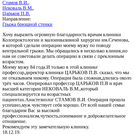
Стамов В.И.
,
Нековаль В.М.
,
Царьков П.В.
Направление:
Грыжа брюшной стенки
Хочу выразить огромную благодарность врачам клиники
Колопроктологии и малоинвазивной хирургии им.Сеченова,
в которой сделали операцию моему мужу по поводу
вентральной грыжи. Мы обращались в несколько клиник,но
нам не советовали делать операцию в связи с преклонным
возрастом.
Моему мужу 84 года.И только в этой клинике
профессор,директор клиники ЦАРЬКОВ П.В. сказал, что мы
не отказываем никому. Операция была сложная,длилась около
трёх часов. Оперировал профессор ЦАРЬКОВ П.В и врач
высшей категории НЕКОВАЛЬ В.М.,который
специализируется на возрастных
пациентах.Анастезиолог СТАМОВ В.И. Операция прошла
успешно,муж чувствует себя хорошо. От всей нашей семьи
благодарим Вас за высокий
профессионализм,чуткость,понимание и доброжелательное
отношение.
Рекомендуем эту замечательную клинику.
18.12.19.