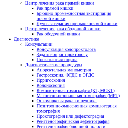
Центр лечения рака прямой кишки
Рак прямой кишки
Брюшно-промежностная экстирпация
прямой кишки
Лучевая терапия при раке прямой кишки
Центр лечения рака ободочной кишки
Рак ободочной кишки
Диагностика
Консультации
Консультация колопроктолога
Задать вопрос проктологу
Проктолог-женщина
Диагностические процедуры
Аноректальная манометрия
Гастроскопия, ФГДС и ЭГДС
Ирригоскопия
Колоноскопия
Компьютерная томография (КТ, МСКТ)
Магнитно-резонансная томография (МРТ)
Онкомаркеры рака кишечника
Позитронно-эмиссионная компьютерная
томография
Проктография или дефектография
Рентгенографическая дефектография
Рентгенография брюшной полости