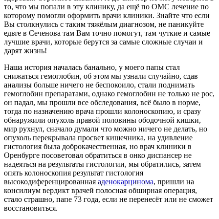
то, что мы попали в эту клинику, да ещё по ОМС лечение по
которому помогли оформить врачи клиники. Знайте что если
Вы столкнулись с таким тяжёлым диагнозом, не паникуйте
едьте в Сеченова там Вам точно помогут, там чуткие и самые
лучшие врачи, которые берутся за самые сложные случаи и
дарят жизнь!
Наша история началась банально, у моего папы стал
снижаться гемоглобин, об этом мы узнали случайно, сдав
анализы больше ничего не беспокоило, стали поднимать
гемоглобин препаратами, однако гемоглобин не только не рос,
он падал, мы прошли все обследования, всё было в норме,
тогда по назначению врача прошли колоноскопию, и сразу
обнаружили опухоль правой половины ободочной кишки,
мир рухнул, сначало думали что можно ничего не делать, но
опухоль перекрывала просвет кишечника, на удивление
гистология была доброкачественная, но врач клиники в
Оренбурге посоветовал обратиться в онко диспансер не
надеяться на результаты гистологии, мы обратились, затем
опять колоноскопия результат гистология
высокодиференцированная
аденокарцинома
, пришли на
консилиум вердикт врачей полосная обширная операция,
стало страшно, папе 73 года, если не перенесёт или не сможет
восстановиться.