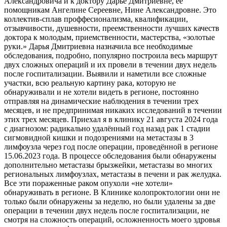
Александровича и к доктору Дарье Дмитриевне, её
помощникам Ангелине Сереевне, Нине Александровне. Это
коллектив-сплав проффесионализма, квалификации,
отзывчивости, душевности, преемственности лучших качеств
доктора к молодым, приемственности, мастерства, «золотые
руки.» Дарья Дмитриевна назначила все необходимые
обследования, подробно, популярно построила весь маршрут
двух сложных операций и их провели в течении двух недель
после госпитализации. Выявили и наметили все сложные
участки, всю реальную картину рака, которую не
обнаруживали и не хотели видеть в регионе, постоянно
отправляя на динамические наблюдения в течении трех
месяцев, и не предпринимая никаких исследований в течении
этих трех месяцев. Приехал я в клинику 21 августа 2024 года
с диагнозом: радикально удалённый год назад рак 1 стадии
сигмовидной кишки и подозрениями на метастазы в 3
лимфоузла через год после операции, проведённой в регионе
15.06.2023 года. В процессе обследования были обнаружены
дополнительно метастазы брызжейки, метастазы во многих
региональных лимфоузлах, метастазы в печени и рак желудка.
Все эти пораженные раком опухоли «не хотели»
обнаруживать в регионе. В Клинике колопроктологии они не
только были обнаружены за неделю, но были удалены за две
операции в течении двух недель после госпитализации, не
смотря на сложность операций, осложненность моего здровья