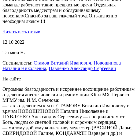
команде работают такие прекрасные врачи.Отдельная
благодарность медсестрам и обслуживающему
персоналу.Спасибо за ваш тяжелый труд.Он жизненно
необходим людям.!!!
Читать весь отзыв
12.10.2022
Татьяна Н.
Специалисты:
Стамов Виталий Иванович
,
Новошинова
Наталия Николаевна
,
Павленко Александр Сергеевич
На сайте
Огромная благодарность и искреннее восхищение работникам
отделения анестезиологии и реанимации КК и МХ Первого
МГМУ им. И.М. Сеченова:
— зав. отделением к.м.н. СТАМОВУ Виталию Ивановичу и
врачам НОВОШИНОВОЙ Наталии Николаевне и
ПАВЛЕНКО Александру Сергеевичу — специалистам от
Бога, людям со светлой головой и огромным сердцем;
— милому доброму коллективу медсестер (ВАСИНОЙ Дарье,
СВИРИДОВОЙ Галине, КОНДАКЧЯН Варваре и др.) и