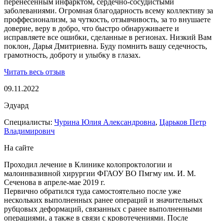
перенесенным инфарктом, сердечно-сосудистыми
заболеваниями. Огромная благодарность всему коллективу за
проффесионализм, за чуткость, отзывчивость, за то внушаете
доверие, веру в добро, что быстро обнаруживаете и
исправляете все ошибки, сделанные в регионах. Низкий Вам
поклон, Дарья Дмитриевна. Буду помнить вашу седечность,
грамотность, доброту и улыбку в глазах.
Читать весь отзыв
09.11.2022
Эдуард
Специалисты:
Чурина Юлия Александровна
,
Царьков Петр
Владимирович
На сайте
Проходил лечение в Клинике колопроктологии и
малоинвазивной хирургии ФГАОУ ВО Пмгму им. И. М.
Сеченова в апреле-мае 2019 г.
Первично обратился туда самостоятельно после уже
нескольких выполненных ранее операций и значительных
рубцовых деформаций, связанных с ранее выполненными
операциями, а также в связи с кровотечениями. После