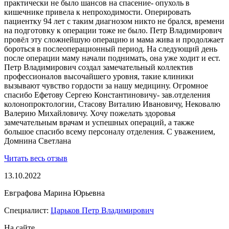
практически не было шансов на спасение- опухоль в
кишечнике привела к непроходимости. Оперировать
пациентку 94 лет с таким диагнозом никто не брался, времени
на подготовку к операции тоже не было. Петр Владимирович
провёл эту сложнейшую операцию и мама жива и продолжает
бороться в послеоперационный период. На следующий день
после операции маму начали поднимать, она уже ходит и ест.
Петр Владимирович создал замечательный коллектив
профессионалов высочайшего уровня, такие клиники
вызывают чувство гордости за нашу медицину. Огромное
спасибо Ефетову Сергею Константиновичу- зав.отделения
колонопроктологии, Стасову Виталию Ивановичу, Нековалю
Валерию Михайловичу. Хочу пожелать здоровья
замечательным врачам и успешных операций, а также
большое спасибо всему персоналу отделения. С уважением,
Домнина Светлана
Читать весь отзыв
13.10.2022
Евграфова Марина Юрьевна
Специалист:
Царьков Петр Владимирович
На сайте