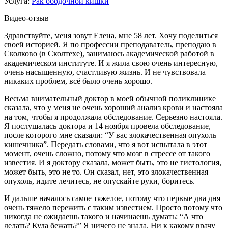
Услуга:
Рак ободочной кишки
Видео-отзыв
Здравствуйте, меня зовут Елена, мне 58 лет. Хочу поделиться
своей историей. Я по профессии преподаватель, преподаю в
Сколково (в Сколтехе), занимаюсь академической работой в
академическом институте. И я жила свою очень интересную,
очень насыщенную, счастливую жизнь. И не чувствовала
никаких проблем, всё было очень хорошо.
Весьма внимательный доктор в моей обычной поликлинике
сказала, что у меня не очень хороший анализ крови и настояла
на том, чтобы я продолжала обследование. Серьезно настояла.
Я послушалась доктора и 14 ноября провела обследование,
после которого мне сказали: “У вас злокачественная опухоль
кишечника”. Передать словами, что я вот испытала в этот
момент, очень сложно, потому что мозг в стрессе от такого
известия. И я доктору сказала, может быть, это не гистология,
может быть, это не то. Он сказал, нет, это злокачественная
опухоль, идите лечитесь, не опускайте руки, боритесь.
И дальше началось самое тяжелое, потому что первые два дня
очень тяжело пережить с таким известием. Просто потому что
никогда не ожидаешь такого и начинаешь думать: “А что
делать? Куда бежать?” Я ничего не знала. Ни к какому врачу