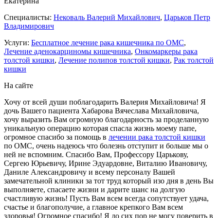
Екатерина
Специалисты:
Нековаль Валерий Михайлович
,
Царьков Петр
Владимирович
Услуги:
Бесплатное лечение рака кишечника по ОМС
,
Лечение аденокарциномы кишечника
,
Онкомаркеры рака
толстой кишки
,
Лечение полипов толстой кишки
,
Рак толстой
кишки
На сайте
Хочу от всей души поблагодарить Валерия Михайловича! Я
дочь Вашего пациента Хабарова Вячеслава Михайловича,
хочу выразить Вам огромную благодарность за проделанную
уникальную операцию которая спасла жизнь моему папе,
огромное спасибо за помощь в
лечении рака толстой кишки
по ОМС, очень надеюсь что болезнь отступит и больше мы о
ней не вспомним. Спасибо Вам, Профессору Царькову,
Сергею Юрьевичу, Ирине Эдуардовне, Виталию Ивановичу,
Даниле Александровичу и всему персоналу Вашей
замечательной клиники за тот труд который изо дня в день Вы
выполняете, спасаете жизни и дарите шанс на долгую
счастливую жизнь! Пусть Вам всем всегда сопутствует удача,
счастье и благополучие, а главное крепкого Вам всем
здоровья! Огромное спасибо! Я до сих пор не могу поверить в