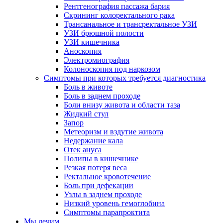
Рентгенография пассажа бария
Скрининг колоректального рака
Трансанальное и трансректальное УЗИ
УЗИ брюшной полости
УЗИ кишечника
Аноскопия
Электромиография
Колоноскопия под наркозом
Симптомы при которых требуется диагностика
Боль в животе
Боль в заднем проходе
Боли внизу живота и области таза
Жидкий стул
Запор
Метеоризм и вздутие живота
Недержание кала
Отек ануса
Полипы в кишечнике
Резкая потеря веса
Ректальное кровотечение
Боль при дефекации
Узлы в заднем проходе
Низкий уровень гемоглобина
Симптомы парапроктита
Мы лечим