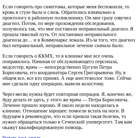
Если говорить про симптомы, которые меня беспокоили, то
кровь в стуле была и слизь. Обратились изначально к
проктологу в районную поликлинику. Он мне сразу озвучил
диагноз. Потом, по мере прохождения обследования,
получилось так, что мне поставили неправильный диагноз. Я
прошла тяжелый путь. От постановки неправильного
диагноза до… и в Коммунарке лежала. Из-за того, что диагноз
был неправильный, неправильное лечение сначала было.
Если говорить о ККМХ, то в клинике мне все очень
понравилось. Начиная от обслуживающего персонала,
медсестер, врача — непосредственно Цугули Петра
Борисовича, его координатора Сергея Григорьевича. Ну, в
общем все, все кто принял. А еще анестезиолог тоже. Сейчас
мне сделали одну операцию, вывели колостому.
Через месяц нужна будет повторная операция. Я, конечно же,
буду делать ее здесь, у этого же врача — Петра Борисовича.
Лечение прошло хорошо. Я около недели находилась в
клинике. Отношение хорошее: помогли встать на ноги. В
будущем я рекомендую, что если пришла такая болезнь, то
нужно обращаться только в Сеченский университет. Там вам
окажут квалифицированную помощь.
Читать весь отзыв