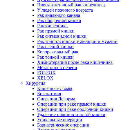
Плоскоклеточный рак кишечника
У людей пожилого возраста
Рак анального канала
Рак ободочной кишки
Рак кишечника
Рак прямой кишки
Рак сигмовидной кишки
Рак толстой кишки у женщин и мужчин
Рак слепой кишки
Колоректальный рак
Рак тонкой кишки
Химиотерапия после рака кишечника
Метастазы в печени
FOLFOX
XELOX
Хирургия
Кишечные стомы
Колэктомия
Операция Делорма
Операции при раке прямой кишки
Операции при раке ободочной кишки
Удаление полипов толстой кишки
Уникальные операции
Бариатрические операции