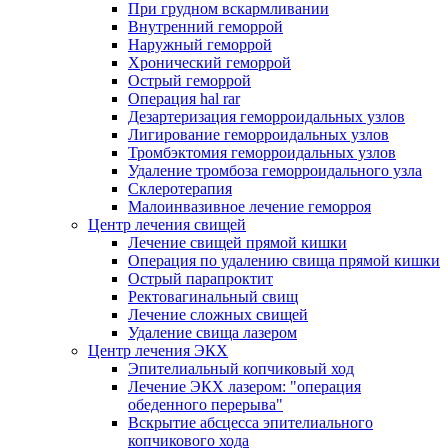
При грудном вскармливании
Внутренний геморрой
Наружный геморрой
Хронический геморрой
Острый геморрой
Операция hal rar
Дезартеризация геморроидальных узлов
Лигирование геморроидальных узлов
Тромбэктомия геморроидальных узлов
Удаление тромбоза геморроидального узла
Склеротерапия
Малоинвазивное лечение геморроя
Центр лечения свищей
Лечение свищей прямой кишки
Операция по удалению свища прямой кишки
Острый парапроктит
Ректовагинальный свищ
Лечение сложных свищей
Удаление свища лазером
Центр лечения ЭКХ
Эпителиальный копчиковый ход
Лечение ЭКХ лазером: "операция
обеденного перерыва"
Вскрытие абсцесса эпителиального
копчикового хода